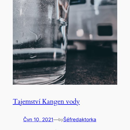
Tajemství Kangen vody
Čvn 10, 2021
—
Šéfredaktorka
by