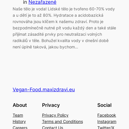
in
Nezařazené
Naše tělo je voda! Lidské tělo je tvořeno 60-70% vody
a u dětí je to až 80%. Hydratace a acidobazická
rovnováha jsou klíčem k našemu zdraví. Proto je
bezpodmínečně nutné pít vodu každý den a také stále
přijímat zásadité prvky pro neutralizaci volných
radikálů v těle. Bohužel kvalita vody v dnešní době
není úplně taková, jakou bychom…
Vegan-Food.maxizdravi.eu
About
Privacy
Social
Team
Privacy Policy
Facebook
History
Terms and Conditions
Instagram
Careers
Contact Us
Twitter/X