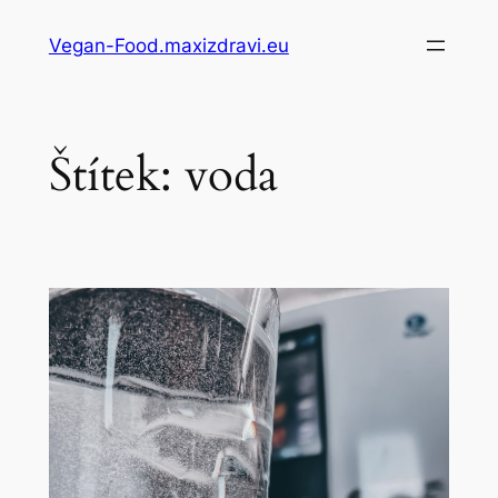
Přeskočit
Vegan-Food.maxizdravi.eu
na
obsah
Štítek:
voda