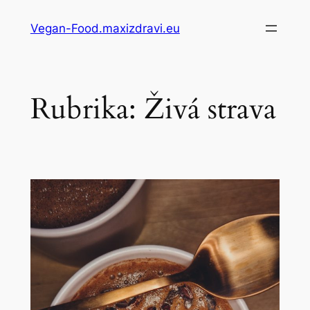
Přeskočit
Vegan-Food.maxizdravi.eu
na
obsah
Rubrika:
Živá strava