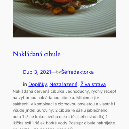
Nakládaná cibule
Dub 3, 2021
—
Šéfredaktorka
by
in
Doplňky
, 
Nezařazené
, 
Živá strava
Nakládaná červená cibulka Jednoduchý, rychlý recept
na výbornou nakládanou cibulku. Milujeme ji v
salátech, v kombinaci s cizrnovou omeletou a vlastně i
všude jinde! Suroviny: 2 cibule ½ šálku jablečného
octa 1 lžíce kokosového cukru (či jiného sladidla) 1
lžička soli 1 šálek horké vody Postup: cibule nakrájejte