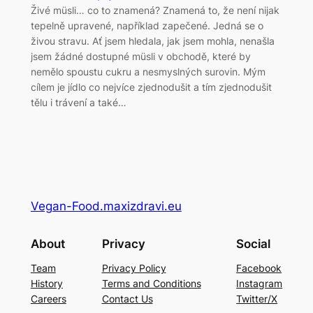
Živé müsli… co to znamená? Znamená to, že není nijak
tepelně upravené, například zapečené. Jedná se o
živou stravu. Ať jsem hledala, jak jsem mohla, nenašla
jsem žádné dostupné müsli v obchodě, které by
nemělo spoustu cukru a nesmyslných surovin. Mým
cílem je jídlo co nejvíce zjednodušit a tím zjednodušit
tělu i trávení a také…
Vegan-Food.maxizdravi.eu
About
Privacy
Social
Team
Privacy Policy
Facebook
History
Terms and Conditions
Instagram
Careers
Contact Us
Twitter/X