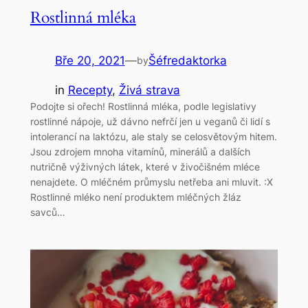
Rostlinná mléka
Bře 20, 2021
—
Šéfredaktorka
by
in
Recepty
, 
Živá strava
Podojte si ořech! Rostlinná mléka, podle legislativy
rostlinné nápoje, už dávno nefrčí jen u veganů či lidí s
intolerancí na laktózu, ale staly se celosvětovým hitem.
Jsou zdrojem mnoha vitamínů, minerálů a dalších
nutričně výživných látek, které v živočišném mléce
nenajdete. O mléčném průmyslu netřeba ani mluvit. :X
Rostlinné mléko není produktem mléčných žláz
savců…