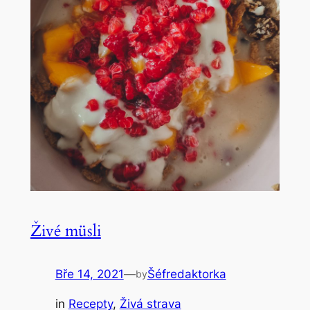
Živé müsli
Bře 14, 2021
—
Šéfredaktorka
by
in
Recepty
, 
Živá strava