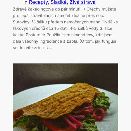
in
Recepty
, 
Sladké
, 
Živá strava
Zdravé kakao hotové do pár minut! → Ořechy můžete
pro lepší stravitelnost namočit ideálně přes noc.
Suroviny: ½ šálku předem namočených mandlí ¼ šálku
lískových ořechů cca 15 datlí 4-5 šálků vody 3 lžíce
kakaa Postup: → Použila jsem almondcow, kde jsem
dala všechny ingredience a zapla. (O tom, jak funguje
se dozvíte zde.) →…